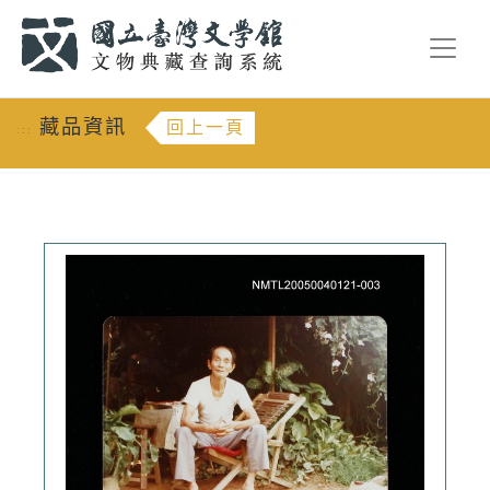
跳到主要內容
:::
藏品資訊
回上一頁
:::