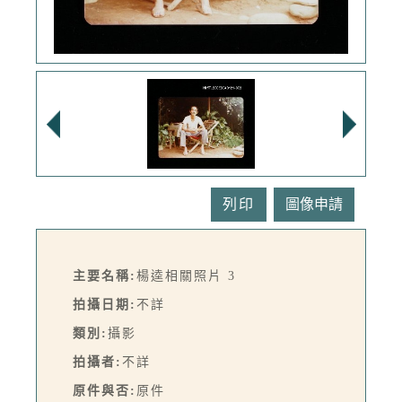
列印
主要名稱:
楊逵相關照片 3
拍攝日期:
不詳
類別:
攝影
拍攝者:
不詳
原件與否:
原件