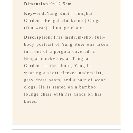
Dimension:
9*12.5cm
Keyword:
Yang Kuei | Tunghai
Garden | Bengal clockvine | Clogs
(footwear) | Lounge chair
Description:
This medium-shot full-
body portrait of Yang Kuei was taken
in front of a pergola covered in
Bengal clockvines at Tunghai
Garden. In the photo, Yang is
wearing a short-sleeved undershirt,
gray dress pants, and a pair of wood
clogs. He is seated on a bamboo
lounge chair with his hands on his
knees.