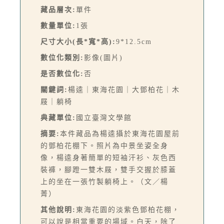
藏品層次:
單件
數量單位:
1張
尺寸大小(長*寬*高):
9*12.5cm
數位化類別:
影像(圖片)
是否數位化:
否
關鍵詞:
楊逵｜東海花園｜大鄧柏花｜木
屐｜躺椅
典藏單位:
國立臺灣文學館
摘要:
本件藏品為楊逵攝於東海花園屋前
的鄧柏花棚下。照片為中景坐姿全身
像，楊逵身著簡單的短袖汗衫、灰色西
裝褲，腳蹬一雙木屐，雙手交握於膝蓋
上的坐在一張竹製躺椅上。（文／楊
菁）
其他說明:
東海花園的淡紫色鄧柏花棚，
可以說是相當重要的場域。白天，除了