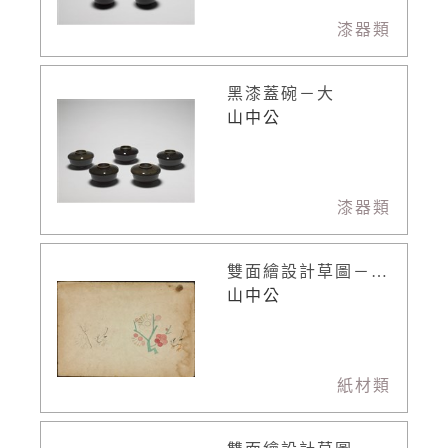
漆器類
黑漆蓋碗－大
山中公
漆器類
雙面繪設計草圖－小鳥
山中公
紙材類