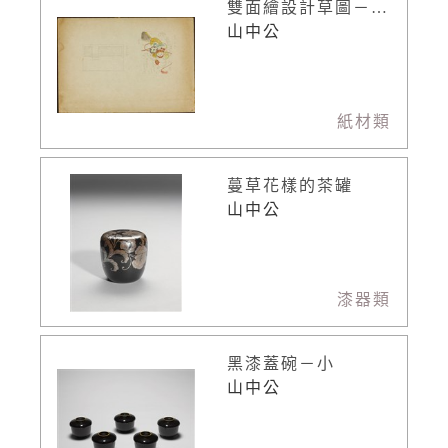
雙面繪設計草圖－含鏡小畫妝盒
山中公
紙材類
蔓草花樣的茶罐
山中公
漆器類
黑漆蓋碗－小
山中公