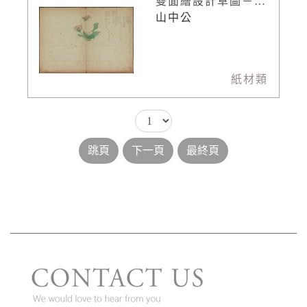
雙面繪設計草圖－茶托設計
山中公
紙材類