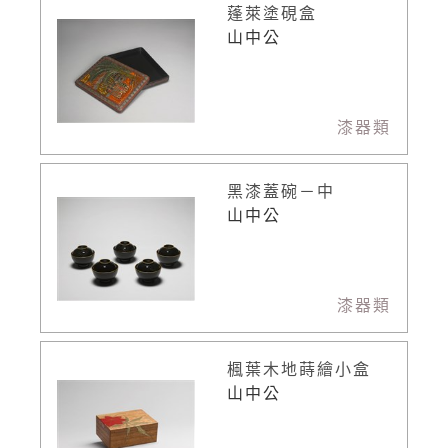
蓬萊塗硯盒
山中公
漆器類
黑漆蓋碗－中
山中公
漆器類
楓葉木地蒔繪小盒
山中公