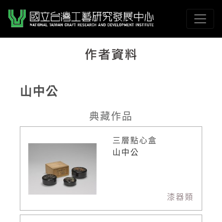
跳到主要內容
國立臺灣工藝研究發展
網頁導覽
山中公
:::
典藏作品
三層點心盒
山中公
漆器類