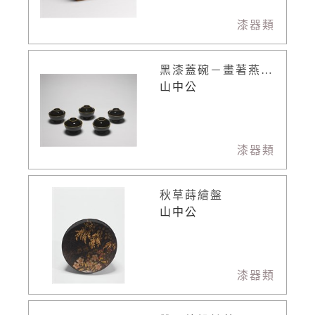
漆器類
黑漆蓋碗－畫著燕子的碗
山中公
漆器類
秋草蒔繪盤
山中公
漆器類