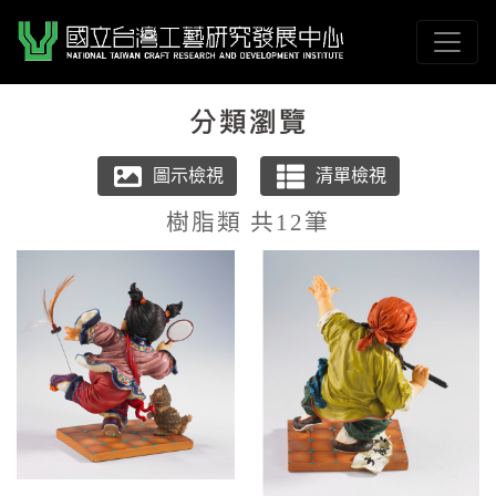
跳到主要內容
國立臺灣工藝研究發展
網頁導覽
:::
樹脂類 共12筆