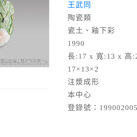
王武同
陶瓷類
瓷土、釉下彩
1990
長:17 x 寬:13 x 高:
17×13×2
注漿成形
本中心
登錄號：19900200