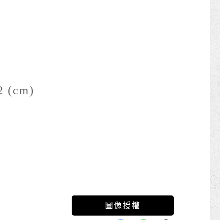
2 (cm)
5