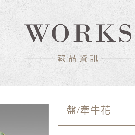
中心-典藏網
盤/牽牛花