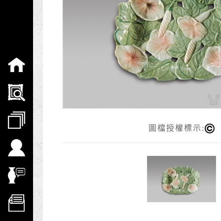
:::
圖檔授權標示: