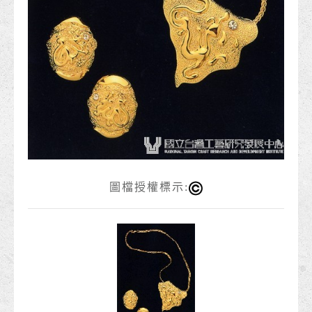
圖檔授權標示: