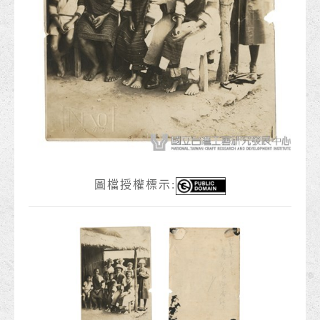
圖檔授權標示: