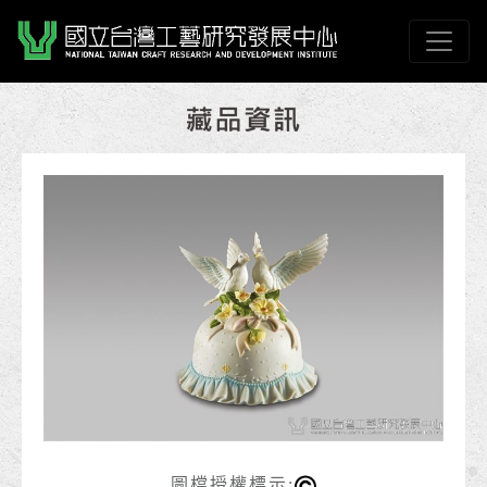
跳到主要內容
國立臺灣工藝研究發展
網頁導覽
:::
圖檔授權標示: