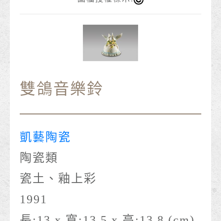
雙鴿音樂鈴
凱藝陶瓷
陶瓷類
瓷土、釉上彩
1991
長:13 x 寬:13.5 x 高:13.8 (cm)