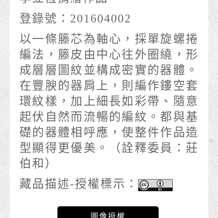
登錄號：201604002
以一條籐芯為軸心，採單旋螺捲
編法，籐皮由中心往外圈繞，形
成層層圖紋並構成密實的器體。
在豐腴的器肩上，則編作鏤空套
環紋樣，加上細長如彩帶、隨意
起伏自然而流暢的編紋。都與基
礎的器體相呼應，使整件作品造
型顯得更優美。（詮釋委員：莊
伯和）
藏品描述-授權標示：