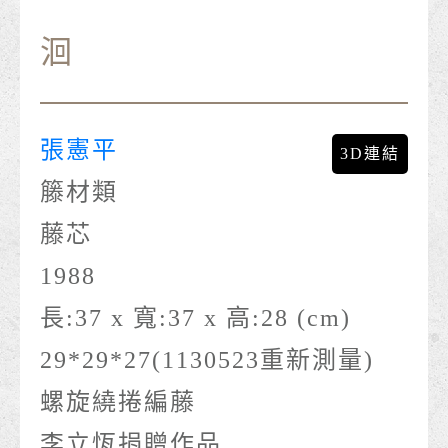
洄
張憲平
3D連結
籐材類
藤芯
1988
長:37 x 寬:37 x 高:28 (cm)
29*29*27(1130523重新測量)
螺旋繞捲編藤
李立恆捐贈作品