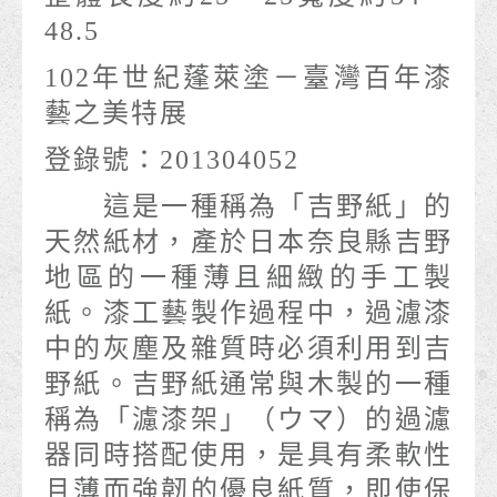
48.5
102年世紀蓬萊塗－臺灣百年漆
藝之美特展
登錄號：201304052
這是一種稱為「吉野紙」的
天然紙材，產於日本奈良縣吉野
地區的一種薄且細緻的手工製
紙。漆工藝製作過程中，過濾漆
中的灰塵及雜質時必須利用到吉
野紙。吉野紙通常與木製的一種
稱為「濾漆架」（ウマ）的過濾
器同時搭配使用，是具有柔軟性
且薄而強韌的優良紙質，即使保