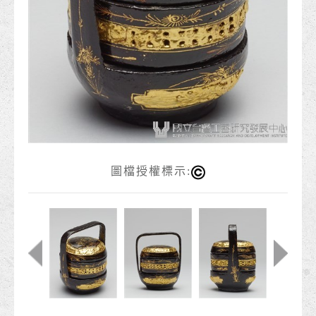
圖檔授權標示: