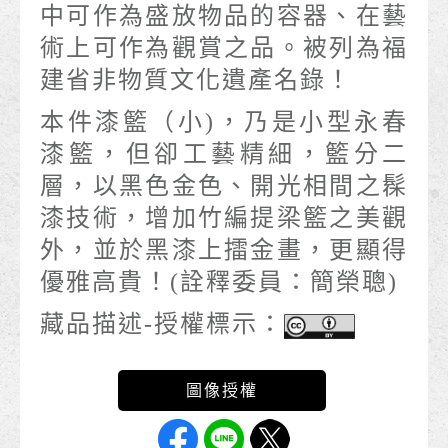
中可作為盛放物品的容器、在藝
術上可作為觀賞之品。被列為福
建省非物質文化遺產名錄！
本件漆籃（小)，乃是小型永春
漆籃，但卻工藝精細，籃分二
層，以黑色金色、開光相間之髹
漆技術，增加竹編提梁籃之美觀
外，並於黑漆上擂金畫，更顯得
優雅高貴！(詮釋委員：簡榮聰)
藏品描述-授權標示：