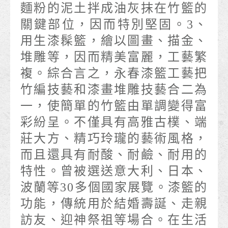
麵粉的泥土拌成油灰抹在竹籃的
關鍵部位，因而特別堅固。3、
用生漆髹籃，繪以圖畫、描金、
堆雕等，因而精美富麗，工藝繁
複。綜合言之，永春漆籃工藝把
竹編技藝和漆畫堆雕技藝合二為
一，使簡單的竹籃由單調變得富
彩紛呈。不僅具有高雅古樸、端
莊大方、精巧玲瓏的藝術風格，
而且還具有耐酸、耐鹼、耐用的
特性。曾被選送意大利、日本、
波蘭等30多個國家展覽。漆籃的
功能，傳統用於結婚壽誕、走親
訪友、迎神祭祖等場合。在生活