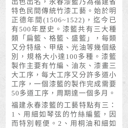
出色出名，永春漆籃乃為福建省
特色民間傳統竹漆工藝。始於明
正德年間(1506~1522)，迄今已
有500年歷史。漆籃共有三大種
類「扁籃、格籃、盛籃」，每類
又分特級、甲級、光油等幾個級
別，規格大小達100多種。漆籃
製作主要有竹編、油灰、漆畫三
大工序，每大工序又分許多道小
工序，一個漆籃的製作完成需要
50多道工序，周期達一個多月。
福建永春漆籃的工藝特點有三：
1、用細如琴弦的竹絲編籃，因
而特別輕便。2、用桐油和細如