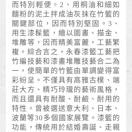
而特別輕便。2、用桐油和細如
麵粉的泥土拌成油灰抹在竹籃的
關鍵部位，因而特別堅固。3、
用生漆髹籃，繪以圖畫、描金、
堆雕等，因而精美富麗，工藝繁
複。綜合言之，永春漆籃工藝把
竹編技藝和漆畫堆雕技藝合二為
一，使簡單的竹籃由單調變得富
彩紛呈。不僅具有高雅古樸、端
莊大方、精巧玲瓏的藝術風格，
而且還具有耐酸、耐鹼、耐用的
特性。曾被選送意大利、日本、
波蘭等30多個國家展覽。漆籃的
功能，傳統用於結婚壽誕、走親