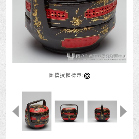
圖檔授權標示: