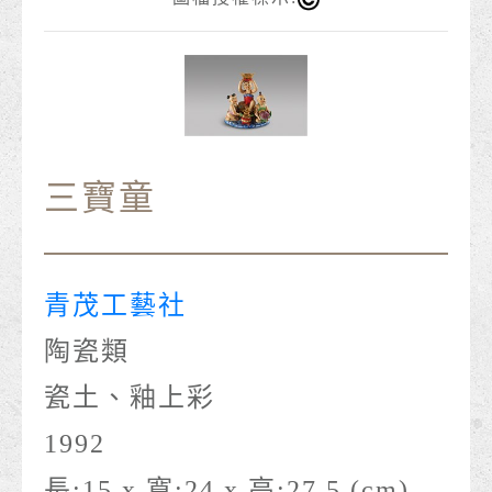
三寶童
青茂工藝社
陶瓷類
瓷土、釉上彩
1992
長:15 x 寬:24 x 高:27.5 (cm)