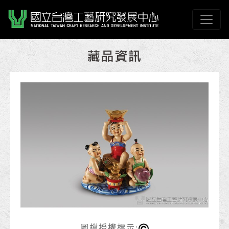
跳到主要內容
國立臺灣工藝研究發展
網頁導覽
:::
圖檔授權標示: