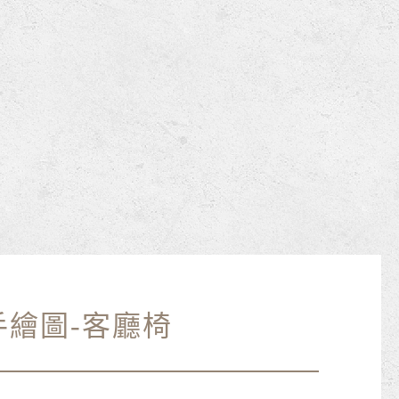
繪圖-客廳椅