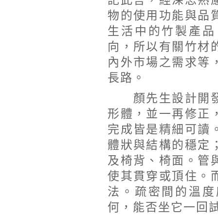
記此言，經深思熟
物的使用功能與品
生活中的竹製產品
向，所以有關竹材
內外市場之需求等
長路。
顏先生設計開發
形體，並一再修正
完成皆是精細可讀
體狀與結構的穩定
及椅背、椅面。管
使其貫穿或頂住。
法。疏密間的溫度
何，能否坐它一回