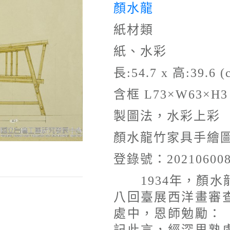
顏水龍
紙材類
紙、水彩
長:54.7 x 高:39.6 (
含框 L73×W63×H3
製圖法，水彩上彩
顏水龍竹家具手繪
登錄號：20210600
1934年，顏水
八回臺展西洋畫審
處中，恩師勉勵：