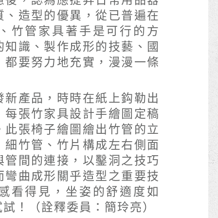
慮後，認為應提昇日常用品器
質、造型的優異，從已普遍在
、竹管家具著手是可行的方
的知識、製作成形的技藝、國
，都要努力地充實，漫漫一條
新產品，時時在紙上鈎勒出
，每張竹家具設計手繪圖定稿
。此張椅子繪圖繪出竹管的立
；細竹管、竹片構成左右側面
與管間的連接，以鑿洞之技巧
而彎曲成形關乎造型之重要技
感看得見，坐姿的舒適度如
試試！（詮釋委員：簡玲亮）