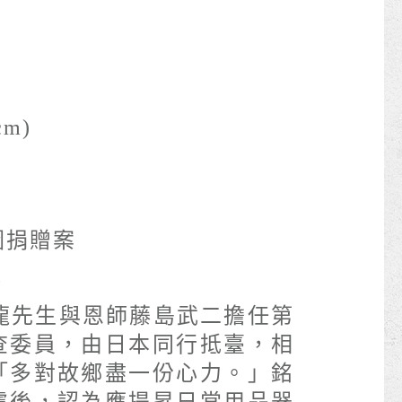
cm)
圖捐贈案
8
龍先生與恩師藤島武二擔任第
查委員，由日本同行抵臺，相
「多對故鄉盡一份心力。」銘