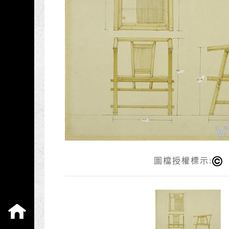
圖檔授權標示:
:::