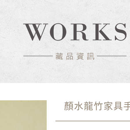
中心-典藏網
顏水龍竹家具手