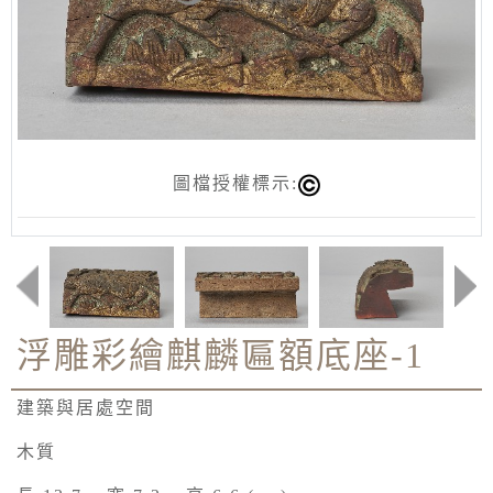
圖檔授權標示:
浮雕彩繪麒麟匾額底座-1
建築與居處空間
木質