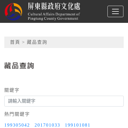
跳到主要內容
屏東縣政府文化處
網頁導覽
首頁
> 藏品查詢
:::
藏品查詢
關鍵字
熱門關鍵字
199305042
201701033
199101081