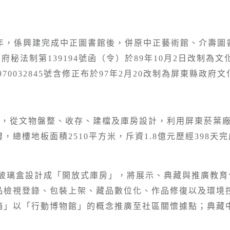
3年，係興建完成中正圖書館後，併原中正藝術館、介壽圖
屏府秘法制第139194號函（令）於89年10月2日改制
70032845號含修正布於97年2月20改制為屏東縣政府
劃，從文物盤整、收存、建檔及庫房設計，利用屏東菸葉
樓，總樓地板面積
2510
平方米，斥資
1.8
億元歷經
398
天完
間玻璃盒設計成「開放式庫房」，將展示、典藏與推廣教
品檢視登錄、包裝上架、藏品數位化、作品修復以及環境
箱」以「行動博物館」的概念推廣至社區關懷據點；典藏