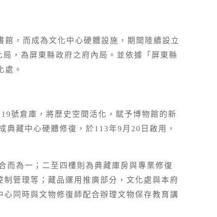
書館，而成為文化中心硬體設施，期間陸續設立
為文化局，為屏東縣政府之府內局。並依據「屏東縣
文化處。
廠
19
號倉庫，將歷史空間活化，賦予博物館的新
成典藏中心硬體修復，於113年9月20日啟用，
育合而為一；二至四樓則為典藏庫房與專業修復
控制管理等；藏品運用推廣部分，文化處與本府
中心同時與文物修復師配合辦理文物保存教育講