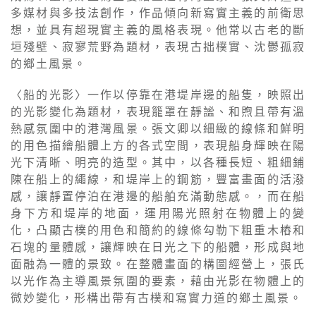
多媒材與多技法創作，作品傾向新寫實主義的前衛思
想，並具有超現實主義的風格表現。他常以古老的斷
垣殘壁、寂寥荒野為題材，表現古拙樸實、沈鬱孤寂
的鄉土風景。
〈船的光影〉一作以停靠在港堤岸邊的船隻，映照出
的光影變化為題材，表現籠罩在靜謐、和煦且帶有溫
熱感氛圍中的港灣風景。張文卿以細緻的線條和鮮明
的用色描繪船體上方的各式空間，表現船身輝映在陽
光下清晰、明亮的造型。其中，以各種長短、粗細鋪
陳在船上的繩線，和堤岸上的鋼筋，豐富畫面的活潑
感，讓靜置停泊在港邊的船舶充滿動態感。，而在船
身下方和堤岸的地面，運用陽光照射在物體上的變
化，凸顯古樸的用色和簡約的線條勾勒下粗重木樁和
石塊的量體感，讓輝映在日光之下的船體，形成與地
面融為一體的景致。在整體畫面的構圖經營上，張氏
以光作為主導風景氛圍的要素，藉由光影在物體上的
微妙變化，形構出帶有古樸和寫實力道的鄉土風景。