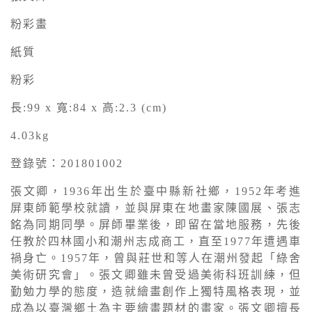
粉彩畫
紙質
粉彩
長:99 x 寬:84 x 高:2.3 (cm)
4.03kg
登錄號：201801002
張文卿，1936年出生於臺中縣新社鄉，1952年考進
屏東師範學校就讀，並與屏東在地畫家陳國展、張志
銘為同期同學。屏師畢業後，即留在當地服務，先後
任教於四林國小和潮州志成商工，直至1977年遭遇車
禍身亡。1957年，曾與莊世和等人在潮州發起「綠舍
美術研究會」。張文卿雖未曾受過美術科班訓練，但
勤勉力學的態度，造就繪畫創作上獨特風格表現，並
成為以臺灣鄉土為主要繪畫題材的畫家。張文卿擅長