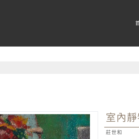
:::
室內靜
莊世和