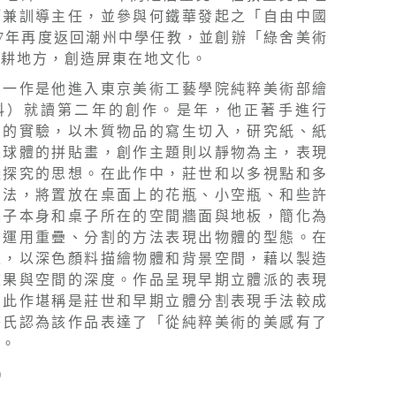
師兼訓導主任，並參與何鐵華發起之「自由中國
57年再度返回潮州中學任教，並創辦「綠舍美術
深耕地方，創造屏東在地文化。
〉一作是他進入東京美術工藝學院純粹美術部繪
科）就讀第二年的創作。是年，他正著手進行
」的實驗，以木質物品的寫生切入，研究紙、紙
是球體的拼貼畫，創作主題則以靜物為主，表現
義探究的思想。在此作中，莊世和以多視點和多
方法，將置放在桌面上的花瓶、小空瓶、和些許
桌子本身和桌子所在的空間牆面與地板，簡化為
，運用重疊、分割的方法表現出物體的型態。在
上，以深色顏料描繪物體和背景空間，藉以製造
效果與空間的深度。作品呈現早期立體派的表現
，此作堪稱是莊世和早期立體分割表現手法較成
莊氏認為該作品表達了「從純粹美術的美感有了
」。
)