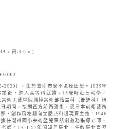
39 x 高:4 (cm)
03003
3-2020），生於臺南市安平區原田里。1936年
畢業後，進入高等科就讀。16歲時赴日就學，
東京美術工藝學院純粹美術部繪畫科（普通科）研
留日期間，接觸西方前衛藝術，受日本前衛藝術
響，創作風格趨向立體派和超現實主義。1946
續擔任潮州國小美術暨兒童話劇義務指導老師、
老師。1951-57年間短居臺北，任教臺北盲啞