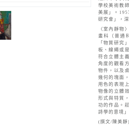
學校美術教
美展」。19
研究會」，
〈室內靜物
畫科（普通
「物質研究
板、線繩或
符合立體主
角度的觀看
物件，以及
幾何的塊面
用色的表現
物像的立體
形式與特質
功的作品。
詩學的意境
(撰文/陳美靜