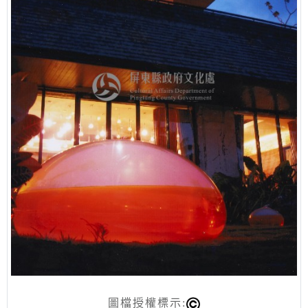
圖檔授權標示: