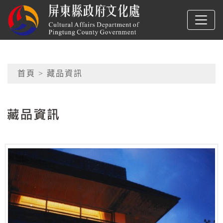
跳到主要內容
屏東縣政府文化處
網頁導覽
首頁
> 藏品資訊
:::