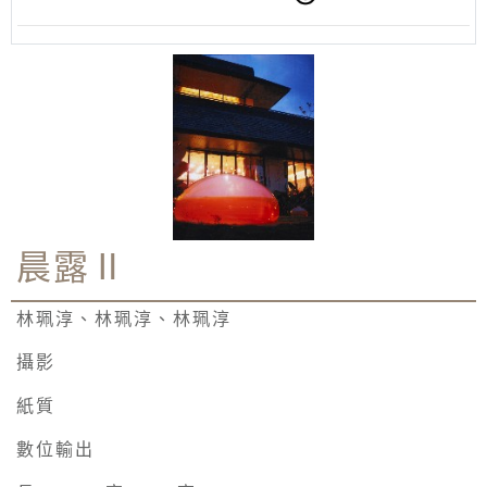
晨露Ⅱ
林珮淳、林珮淳、林珮淳
攝影
紙質
數位輸出