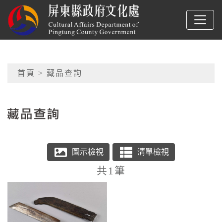
跳到主要內容
屏東縣政府文化處
網頁導覽
首頁
> 藏品查詢
:::
藏品查詢
共1筆