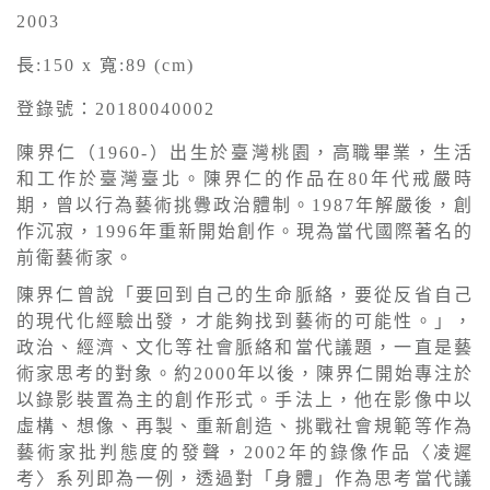
2003
長:150 x 寬:89 (cm)
登錄號：20180040002
陳界仁（1960-）出生於臺灣桃園，高職畢業，生活
和工作於臺灣臺北。陳界仁的作品在80年代戒嚴時
期，曾以行為藝術挑釁政治體制。1987年解嚴後，創
作沉寂，1996年重新開始創作。現為當代國際著名的
前衛藝術家。
陳界仁曾說「要回到自己的生命脈絡，要從反省自己
的現代化經驗出發，才能夠找到藝術的可能性。」，
政治、經濟、文化等社會脈絡和當代議題，一直是藝
術家思考的對象。約2000年以後，陳界仁開始專注於
以錄影裝置為主的創作形式。手法上，他在影像中以
虛構、想像、再製、重新創造、挑戰社會規範等作為
藝術家批判態度的發聲，2002年的錄像作品〈凌遲
考〉系列即為一例，透過對「身體」作為思考當代議