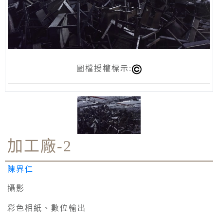
圖檔授權標示:
加工廠-2
陳界仁
攝影
彩色相紙、數位輸出