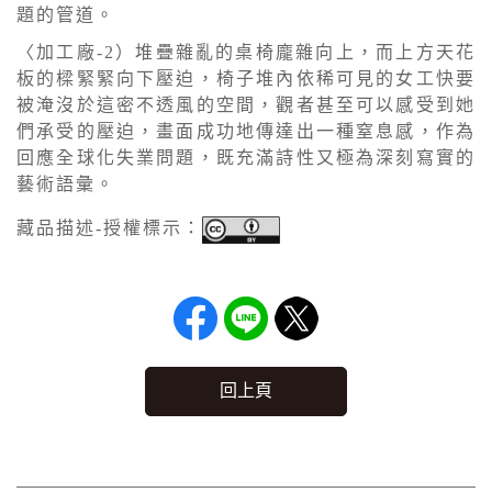
題的管道。
〈加工廠-2）堆疊雜亂的桌椅龐雜向上，而上方天花
板的樑緊緊向下壓迫，椅子堆內依稀可見的女工快要
被淹沒於這密不透風的空間，觀者甚至可以感受到她
們承受的壓迫，畫面成功地傳達出一種窒息感，作為
回應全球化失業問題，既充滿詩性又極為深刻寫實的
藝術語彙。
藏品描述-授權標示：
回上頁