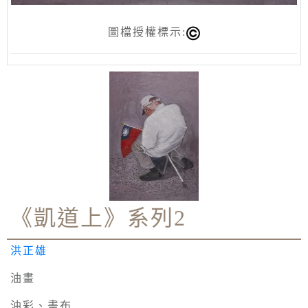
圖檔授權標示:
《凱道上》系列2
洪正雄
油畫
油彩、畫布