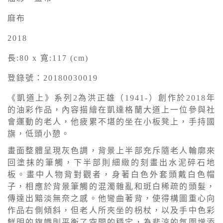
麻布
2018
長:80 x 寬:117 (cm)
登錄號：20180030019
《凱道上》系列2為洪正雄（1941-）創作於2018年
的油彩作品，內容描繪在凱達格蘭大道上一位參與社
會運動的老人，他疲累不堪的坐在小板凳上，手持國
旗，低頭小憩。
畫面整體呈現灰色調，背景上半部充斥隨老人輪廓來
回塗抹的筆觸，下半部則細緻的刻畫出水泥碎石地
板。畫中人物背對觀者，身著白色外套頭戴白色帽
子，相應於背景筆觸的混濁雜亂和斑白稀疏的頭髮，
傳達出黯淡無奈之感。他彎曲著背，使得構圖重心向
作品右側傾斜，但老人所夾坐的枴杖，以及手中色彩
鮮明的旗幟則平衡了空間的穩定，為悲涼的氛圍增添