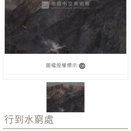
圖檔授權標示:
行到水窮處