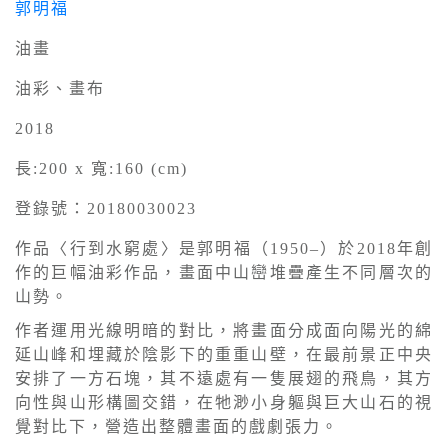
郭明福
油畫
油彩、畫布
2018
長:200 x 寬:160 (cm)
登錄號：20180030023
作品〈行到水窮處〉是郭明福（1950–）於2018年創
作的巨幅油彩作品，畫面中山巒堆疊產生不同層次的
山勢。
作者運用光線明暗的對比，將畫面分成面向陽光的綿
延山峰和埋藏於陰影下的重重山壁，在最前景正中央
安排了一方石塊，其不遠處有一隻展翅的飛鳥，其方
向性與山形構圖交錯，在牠渺小身軀與巨大山石的視
覺對比下，營造出整體畫面的戲劇張力。