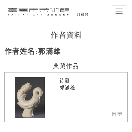
跳到主要內容
臺南市美術館-典藏網
網頁導覽
作者資料
作者姓名:
郭滿雄
:::
典藏作品
待發
郭滿雄
雕塑