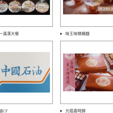
一滿漢大餐
味王味精桶麵
油CF
元祖喜時錦