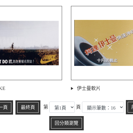
KE
伊士曼軟片
第
頁