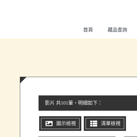
跳到主要內容
:::
首頁
藏品查詢
:::
影片 共101筆，明細如下：