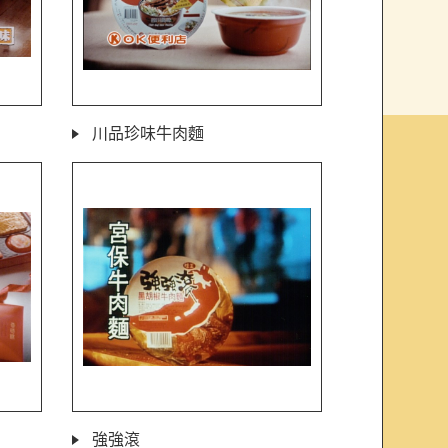
川品珍味牛肉麵
強強滾