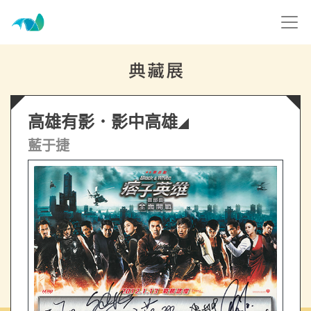
跳到主要內容
高雄市電影館
網頁導覽
高雄有影．影中高雄
:::
藍于捷