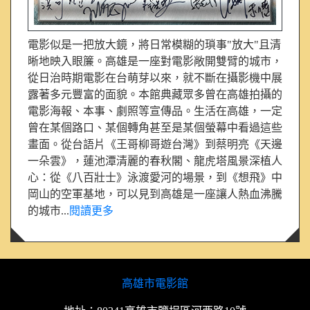
電影似是一把放大鏡，將日常模糊的瑣事"放大"且清
晰地映入眼簾。高雄是一座對電影敞開雙臂的城市，
從日治時期電影在台萌芽以來，就不斷在攝影機中展
露著多元豐富的面貌。本館典藏眾多曾在高雄拍攝的
電影海報、本事、劇照等宣傳品。生活在高雄，一定
曾在某個路口、某個轉角甚至是某個螢幕中看過這些
畫面。從台語片《王哥柳哥遊台灣》到蔡明亮《天邊
一朵雲》，蓮池潭清麗的春秋閣、龍虎塔風景深植人
心：從《八百壯士》泳渡愛河的場景，到《想飛》中
岡山的空軍基地，可以見到高雄是一座讓人熱血沸騰
的城市...
閱讀更多
高雄市電影館