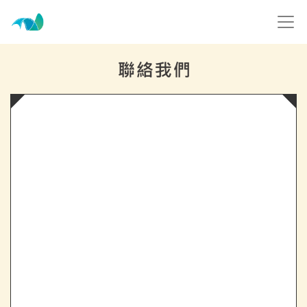
跳到主要內容
高雄市電影館
網頁導覽
:::