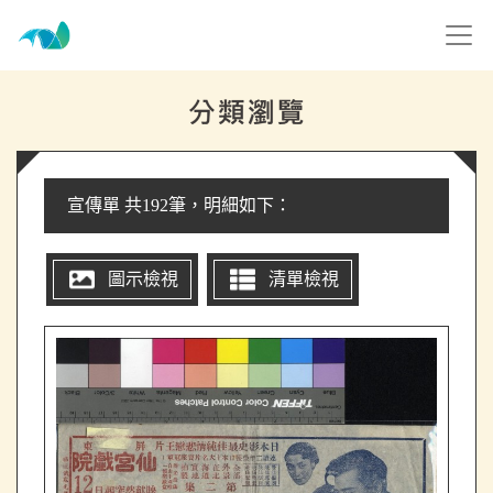
跳到主要內容
高雄市電影館
網頁導覽
:::
宣傳單 共192筆，明細如下：