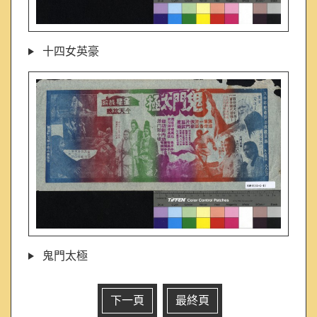
十四女英豪
鬼門太極