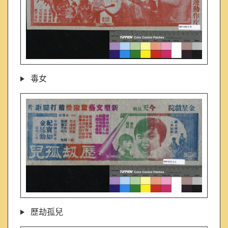
毒女
歷劫孤兒