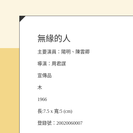
無緣的人
主要演員：
陽明、陳雲卿
導演：
周君謀
宣傳品
木
1966
長:7.5 x 寬:5 (cm)
登錄號：20020060007