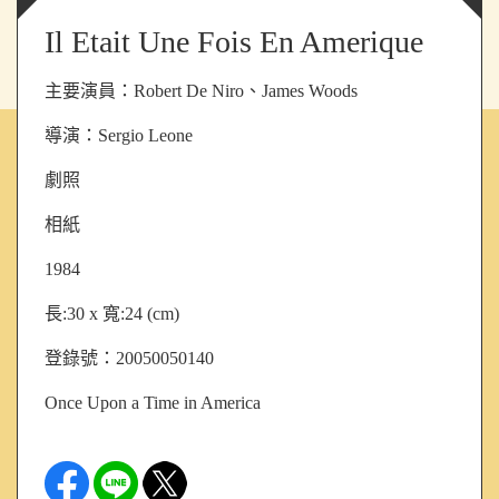
Il Etait Une Fois En Amerique
主要演員：
Robert De Niro、James Woods
導演：
Sergio Leone
劇照
相紙
1984
長:30 x 寬:24 (cm)
登錄號：20050050140
Once Upon a Time in America