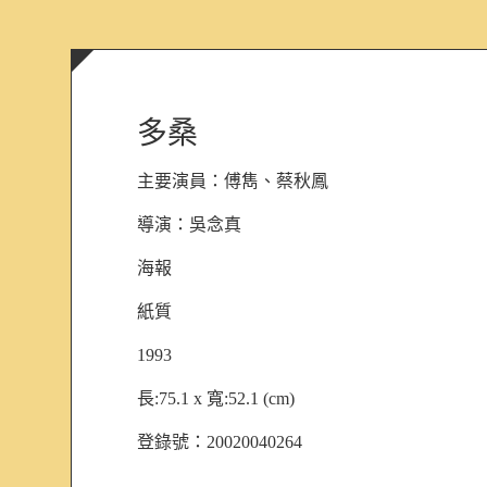
多桑
主要演員：
傅雋、蔡秋鳳
導演：
吳念真
海報
紙質
1993
長:75.1 x 寬:52.1 (cm)
登錄號：20020040264