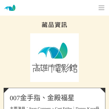
跳到主要內容
高雄市電影館
網頁導覽
:::
007金手指、金殿福星
主要演員：
Sean Connery、Gert Fröbe｜Danny Kaye丹