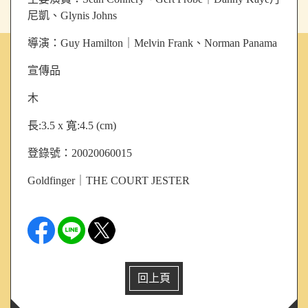
尼凱、Glynis Johns
導演：
Guy Hamilton｜Melvin Frank、Norman Panama
宣傳品
木
長:3.5 x 寬:4.5 (cm)
登錄號：20020060015
Goldfinger｜THE COURT JESTER
回上頁