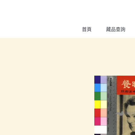
跳到主要內容
:::
首頁
藏品查詢
:::