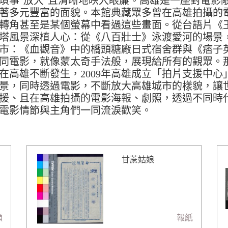
瑣事"放大"且清晰地映入眼簾。高雄是一座對電影
著多元豐富的面貌。本館典藏眾多曾在高雄拍攝的
轉角甚至是某個螢幕中看過這些畫面。從台語片《
塔風景深植人心：從《八百壯士》泳渡愛河的場景
市：《血觀音》中的橋頭糖廠日式宿舍群與《痞子
同電影，就像蒙太奇手法般，展現給所有的觀眾。
在高雄不斷發生，2009年高雄成立「拍片支援中
景，同時透過電影，不斷放大高雄城市的樣貌，讓
援、且在高雄拍攝的電影海報、劇照，透過不同時
電影情節與主角們一同流淚歡笑。
甘蔗姑娘
類
報紙