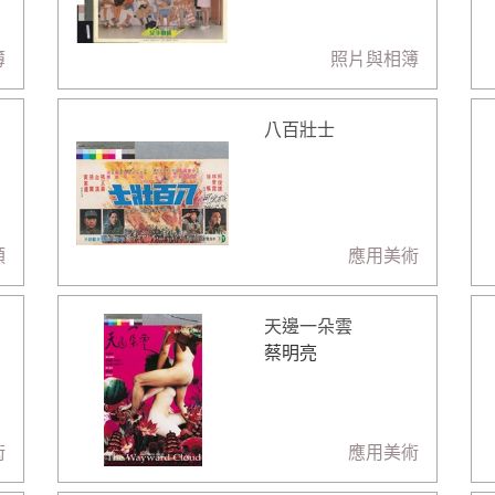
簿
照片與相簿
八百壯士
類
應用美術
天邊一朵雲
蔡明亮
術
應用美術