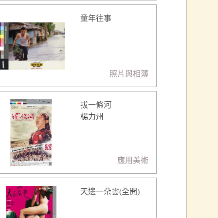
童年往事
照片與相簿
拔一條河
楊力州
應用美術
天邊一朵雲(全開)