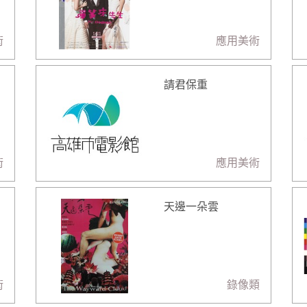
術
應用美術
請君保重
術
應用美術
天邊一朵雲
術
錄像類