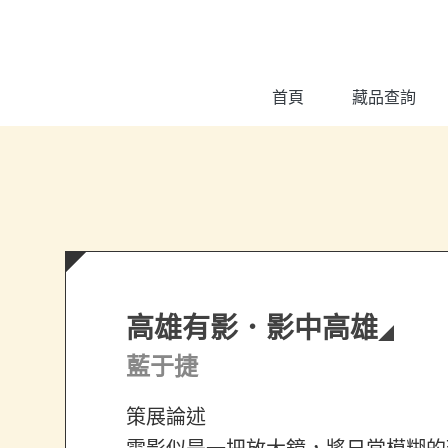
跳到主要內容
:::
首頁
藏品查詢
高雄有影．影中高雄
:::
藍于捷
策展論述