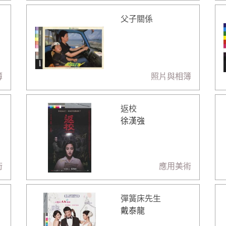
父子關係
簿
照片與相簿
返校
徐漢強
術
應用美術
彈簧床先生
戴泰龍