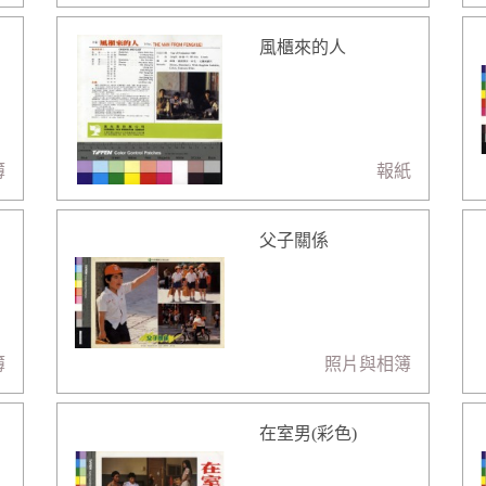
風櫃來的人
簿
報紙
父子關係
簿
照片與相簿
在室男(彩色)