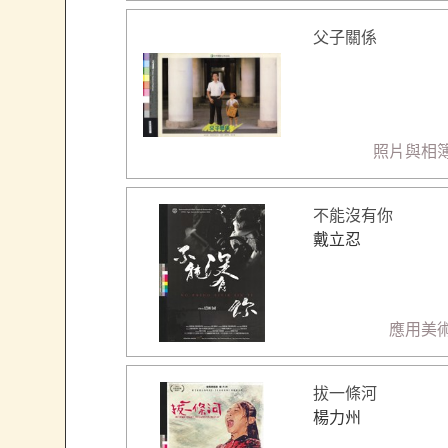
父子關係
照片與相
不能沒有你
戴立忍
應用美
拔一條河
楊力州