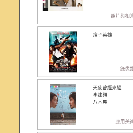
照片與相
痞子英雄
錄像
天使曾經來過
李建興
八木晃
應用美