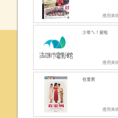
應用美
少年ㄟ！安啦
應用美
在室男
應用美