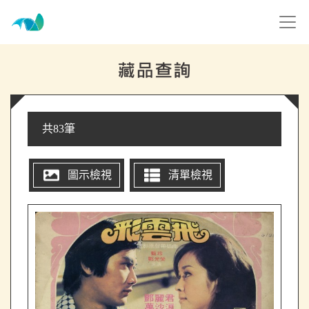
跳到主要內容
高雄市電影館
網頁導覽
藏品查詢
共83筆