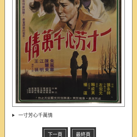
一寸芳心千萬情