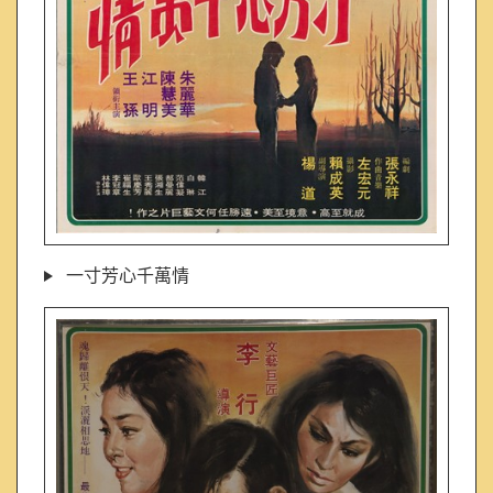
一寸芳心千萬情