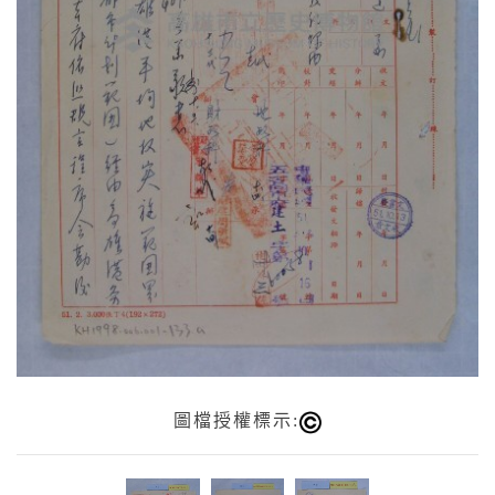
圖檔授權標示: