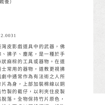
（戰後）
2.0031
臺灣皮影戲道具中的武器，佛
拂、拂子、塵尾，是一種於手
絲狀麻棕的工具或器物。在道
道士常用的器物，道教更視拂
戲劇中通常作為有法術之人所
竹片為身，上部加裝棉線以銅
裝竹製的截仔，以利夾住皮製
易脫落。全物保持竹片原色，