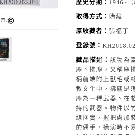
歷史分期：
1946~
取得方式：
購藏
示:
原收藏者：
張福丁
登錄號：
KH2018.02
藏品描述：
該物為
塵。拂塵，又稱塵
柄前端附上獸毛或
教文化中，拂塵是
塵為一種武器。在
持的武器。物件以
線捆實，握把處加
的偶手，操演時不