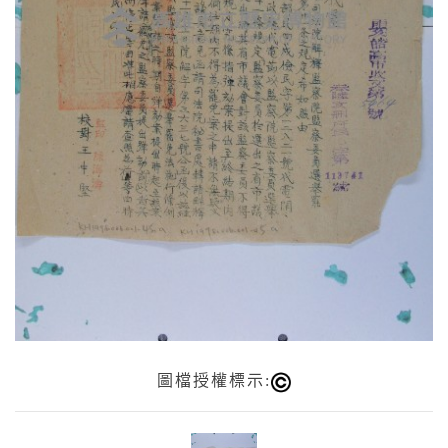
圖檔授權標示: