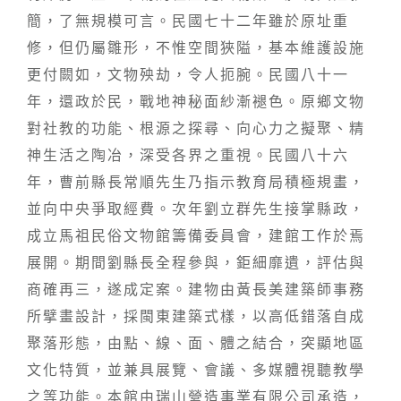
簡，了無規模可言。民國七十二年雖於原址重
修，但仍屬雛形，不惟空間狹隘，基本維護設施
更付闕如，文物殃劫，令人扼腕。民國八十一
年，還政於民，戰地神秘面紗漸褪色。原鄉文物
對社教的功能、根源之探尋、向心力之擬聚、精
神生活之陶冶，深受各界之重視。民國八十六
年，曹前縣長常順先生乃指示教育局積極規畫，
並向中央爭取經費。次年劉立群先生接掌縣政，
成立馬祖民俗文物館籌備委員會，建館工作於焉
展開。期間劉縣長全程參與，鉅細靡遺，評估與
商確再三，遂成定案。建物由黃長美建築師事務
所擘畫設計，採閩東建築式樣，以高低錯落自成
聚落形態，由點、線、面、體之結合，突顯地區
文化特質，並兼具展覽、會議、多媒體視聽教學
之等功能。本館由瑞山營造事業有限公司承造，