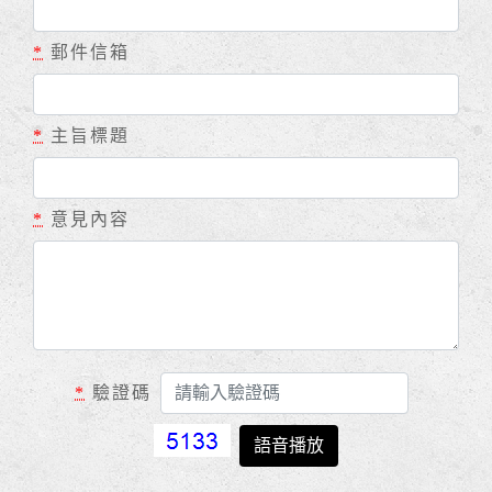
*
郵件信箱
*
主旨標題
*
意見內容
*
驗證碼
語音播放