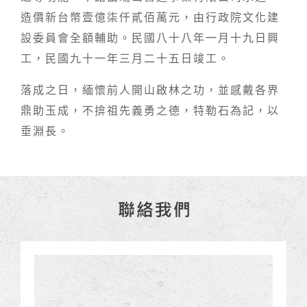
造價新台幣壹億柒仟貳佰萬元，由行政院文化建
設委員會全額輔助。民國八十八年一月十九日興
工，民國九十一年三月二十五日竣工。
落成之日，緬懷前人開山啟林之功，並感戴各界
鼎助玉成，不揜祖先義勇之德，特勒石為記，以
垂淵長。