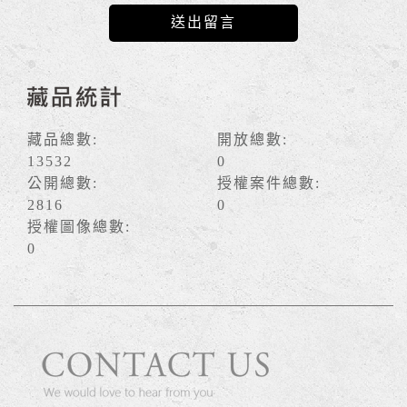
藏品統計
藏品總數:
開放總數:
13532
0
公開總數:
授權案件總數:
2816
0
授權圖像總數:
0