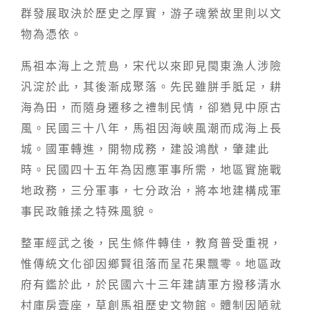
群發展取決於歷史之厚實，游子魂縈故里則以文
物為憑依。
馬祖本海上之荒島，宋代以來即見閩東漁人涉險
汎淀於此，其後漸成聚落。先民雖胼手胝足，耕
海為田，而隨身遷移之禮制民情，卻猶見中原古
風。民國三十八年，馬祖因海峽風潮而成海上長
城。國軍轉進，開物成務，建設鴻猷，肇建此
時。民國四十五年為因應軍事所需，地區實施戰
地政務，三分軍事，七分政治，將本地建構成軍
事民政雜揉之特殊風貌。
整軍經武之後，民生條件轉佳，教育普受重視，
惟傳統文化卻因鄉賢徂落而呈花果飄零。地區政
府有鑑於此，於民國六十三年建請軍方撥移清水
村庫房壹座，草創馬祖歷史文物館。體制因陋就