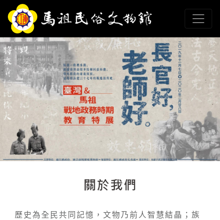
跳到主要內容
連江縣政府馬祖民俗文
網頁導覽
關於我們
:::
歷史為全民共同記憶，文物乃前人智慧結晶；族