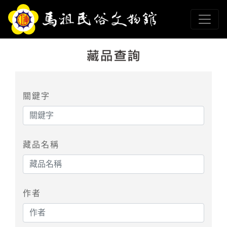
跳到主要內容
連江縣政府馬祖民俗文
網頁導覽
:::
關鍵字
藏品名稱
作者