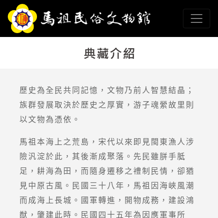
跳到主要內容
連江縣政府馬祖民俗文
網頁導覽
:::
歷史為全民共同記憶，文物乃前人智慧結晶；
族群發展取決於歷史之厚實，游子魂縈故里則
以文物為憑依。
馬祖本海上之荒島，宋代以來即見閩東漁人涉
險汎淀於此，其後漸成聚落。先民雖胼手胝
足，耕海為田，而隨身遷移之禮制民情，卻猶
見中原古風。民國三十八年，馬祖因海峽風潮
而成海上長城。國軍轉進，開物成務，建設鴻
猷，肇建此時。民國四十五年為因應軍事所