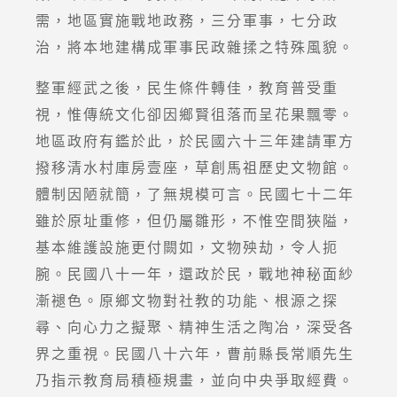
需，地區實施戰地政務，三分軍事，七分政
治，將本地建構成軍事民政雜揉之特殊風貌。
整軍經武之後，民生條件轉佳，教育普受重
視，惟傳統文化卻因鄉賢徂落而呈花果飄零。
地區政府有鑑於此，於民國六十三年建請軍方
撥移清水村庫房壹座，草創馬祖歷史文物館。
體制因陋就簡，了無規模可言。民國七十二年
雖於原址重修，但仍屬雛形，不惟空間狹隘，
基本維護設施更付闕如，文物殃劫，令人扼
腕。民國八十一年，還政於民，戰地神秘面紗
漸褪色。原鄉文物對社教的功能、根源之探
尋、向心力之擬聚、精神生活之陶冶，深受各
界之重視。民國八十六年，曹前縣長常順先生
乃指示教育局積極規畫，並向中央爭取經費。