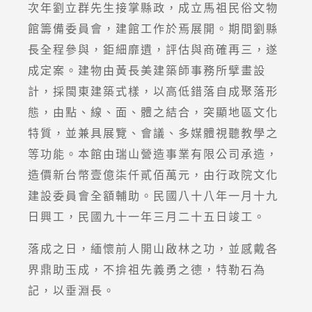
次年劉立群先生接掌縣政，成立馬祖民俗文物
館籌備委員會，建館工作於焉展開。期間劉縣
長全程參與，鉅細靡遺，評估與商確再三，遂
成定案。建物由黃長美建築師事務所擘畫設
計，採閩東建築式樣，以高低錯落自成聚落形
態，由點、線、面、體之結合，突顯地區文化
特質，並兼具展覽、會議、多媒體視聽教學之
等功能。本館由瑞山營造事業有限公司承造，
造價新台幣壹億柒仟貳佰萬元，由行政院文化
建設委員會全額輔助。民國八十八年一月十九
日興工，民國九十一年三月二十五日竣工。
落成之日，緬懷前人開山啟林之功，並感戴各
界鼎助玉成，不揜祖先義勇之德，特勒石為
記，以垂淵長。