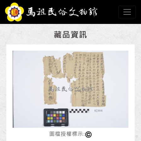
跳到主要內容
連江縣政府馬祖民俗文
網頁導覽
:::
圖檔授權標示: