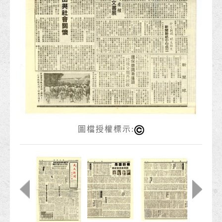
圖檔授權標示: