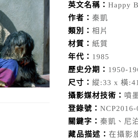
英文名稱：
Happy B
作者：
秦凱
類別：
相片
材質：
紙質
年代：
1985
歷史分期：
1950-19
尺寸：
縱:33 x 橫:41
攝影媒材技術：
噴
登錄號：
NCP2016-
關鍵字：
秦凱、尼
藏品描述：
在攝影