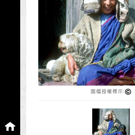
圖檔授權標示:
:::