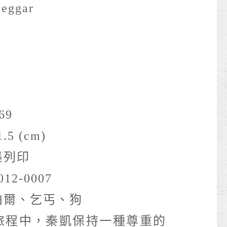
eggar
69
.5 (cm)
墨列印
012-0007
泊爾、乞丐、狗
旅程中，秦凱保持一種尊重的