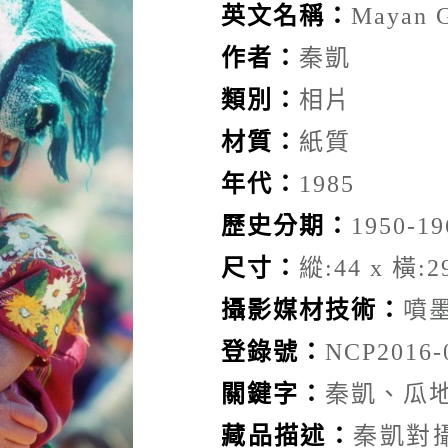
英文名稱：
Mayan G
作者：
秦凱
類別：
相片
材質：
紙質
年代：
1985
歷史分期：
1950-19
尺寸：
縱:44 x 橫:29
攝影媒材技術：
噴
登錄號：
NCP2016-
關鍵字：
秦凱、瓜
藏品描述：
秦凱對