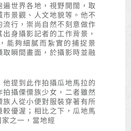
跑遍世界各地，視野開闊，取
城市景觀、人文地貌等。他不
的流行，崇尚自然不刻意做作
其出身攝影記者的工作背景，
，能夠細膩而紮實的捕捉景
擷取瞬間畫面，於攝影時並融
。
，他提到此作拍攝瓜地馬拉的
作拍攝傈僳族少女，二者雖然
僳族人從小便對服裝穿著有所
境較優渥；相比之下，瓜地馬
國家之一，當地經