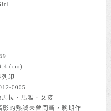
irl
69
.4 (cm)
墨列印
012-0005
地馬拉、馬雅、女孩
攝影的熱誠未曾間斷，晚期作