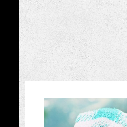
跳到主要內容
國家攝影文化中心
網頁導覽
藏品資訊
:::