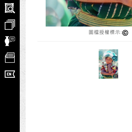
圖檔授權標示: