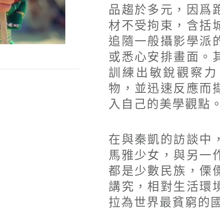
品趨於多元，因爲
材不受拘束，含括
追隨一般攝影學派
或悉心安排畫面。
訓練出敏銳觀察力
物，並迅速反應而
入自己的美學觀點
在與秦凱的訪談中
馬雅少女，與另一
都是少數民族，傈
講究，相對生活環
拉為世界最貧窮的