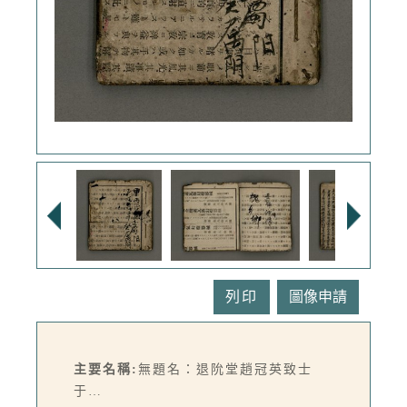
列印
主要名稱:
無題名：退阭堂趙冠英致士
于…