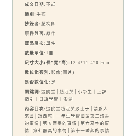
成文日期:
不詳
類別:
手稿
抄錄者:
趙槐卿
原件與否:
原件
藏品層次:
單件
數量單位:
1冊
尺寸大小(長*寬*高):
12.4*11.4*0.9cm
數位化類別:
影像(圖片)
是否數位化:
是
關鍵詞:
退阭堂│趙冠英│小學生｜上課
指引｜日語學習｜澎湖
內容目次:
退阭堂趙冠英致士于│請夥人
來會│請西席│一年生學習國語第三讀書
的事情│第五磨墨的事情│第六寫字的事
情│第七器具的事情│第十一睡起的事情