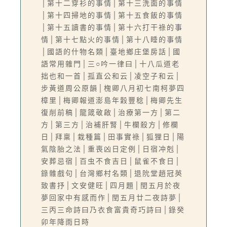
│第十二穿衫的事情│第十三洗面的事情
│第十四掃地的事情│第十五食飯的事情
│第十五讀書的事情│第十六打干祿的事
情│第十七點火的事情│第十八睡的事情
│國語的什物名類│臺地鄉庄堡房話│國
語常用雜門│三○吟一律曰│十八瓜道老
拙也和一首│孤直公和云│凌空子和云│
步黃道周公原韻│槐卿八月初七南柯夢四
樟里│梅卿報道澎島年穀豐稔│梅卿先生
復削前稿│龍箴敬啟│治療第一方│第二
方│第三方│治補肝腎│牛欄殺方│修欄
日│拜稟│栽種篇│田事實祿│狐狸日│陽
氣陰胎之法│重喪凶日定例│日宿冲剋│
安葬忌宿│百虫不食吉日│鼠雀不食日│
錄雜戲句│台灣鄉村名類│退阭堂趙冠英
致書抒│文安健旺│四月題│閏五月於夜
夢回家中有感而作│閏五月廿二夜詩夢│
三丙三命詩曰乃衣食富貴奇巧詩曰│錄癸
卯年降雨日時