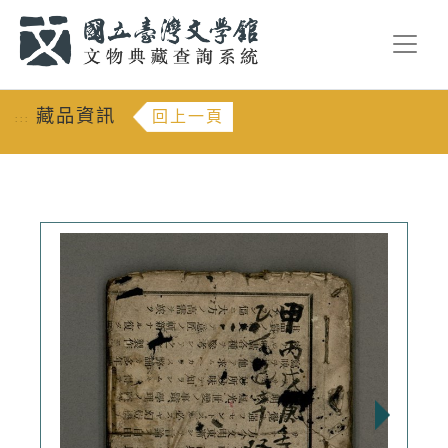
跳到主要內容
:::
藏品資訊
回上一頁
:::