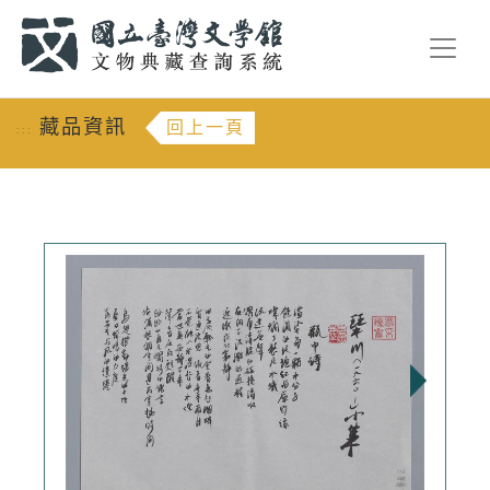
跳到主要內容
:::
藏品資訊
回上一頁
:::