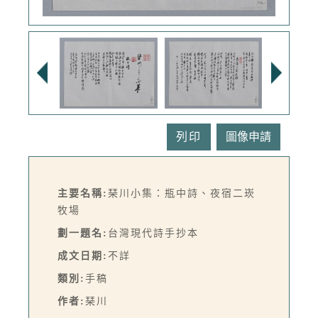
列印
主要名稱:
琹川小集：瓶中詩、夜宿二崁
牧場
劃一題名:
台灣現代詩手抄本
成文日期:
不詳
類別:
手稿
作者:
琹川