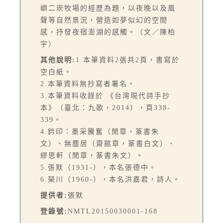
嶼二崁牧場的經歷為題，以夜晚以及風
聲等自然景況，營造如夢似幻的空間
感，抒發夜宿澎湖的感觸。（文／陳柏
宇）
其他說明:
1.本筆資料2張共2頁，書寫於
空白紙。
2.本筆資料無抄寫者署名。
3.本筆資料收錄於 《台灣現代詩手抄
本》（臺北：九歌，2014），頁338-
339。
4.鈐印：墨采騰奮（閒章，篆書朱
文）、無塵居（齋館章，篆書白文）、
繆思軒（閒章，篆書朱文）。
5.張默（1931-），本名張德中。
6.琹川（1960-），本名洪嘉君，詩人。
提供者:
張默
登錄號:
NMTL20150030001-168