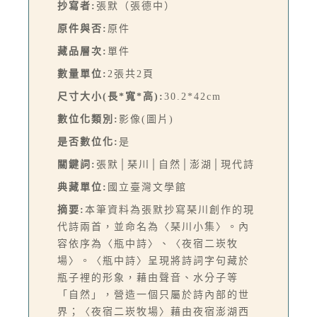
抄寫者:
張默（張德中）
原件與否:
原件
藏品層次:
單件
數量單位:
2張共2頁
尺寸大小(長*寬*高):
30.2*42cm
數位化類別:
影像(圖片)
是否數位化:
是
關鍵詞:
張默│琹川│自然│澎湖│現代詩
典藏單位:
國立臺灣文學館
摘要:
本筆資料為張默抄寫琹川創作的現
代詩兩首，並命名為〈琹川小集〉。內
容依序為〈瓶中詩〉、〈夜宿二崁牧
場〉。〈瓶中詩〉呈現將詩詞字句藏於
瓶子裡的形象，藉由聲音、水分子等
「自然」，營造一個只屬於詩內部的世
界；〈夜宿二崁牧場〉藉由夜宿澎湖西