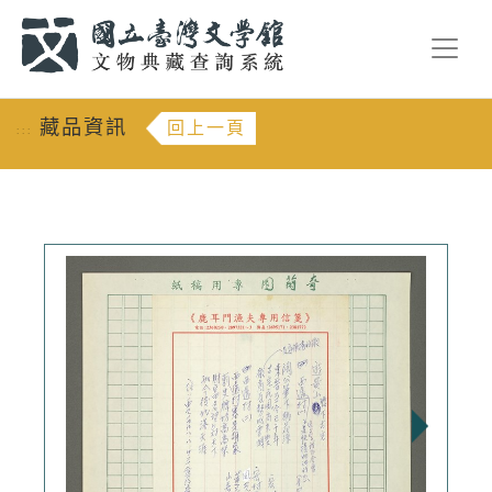
跳到主要內容
:::
藏品資訊
回上一頁
:::