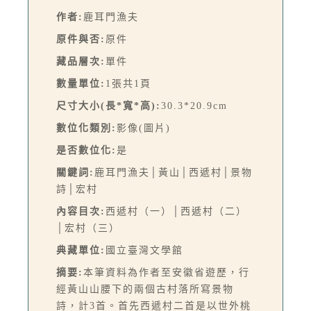
作者:
鹿耳門漁夫
原件與否:
原件
藏品層次:
單件
數量單位:
1張共1頁
尺寸大小(長*寬*高):
30.3*20.9cm
數位化類別:
影像(圖片)
是否數位化:
是
關鍵詞:
鹿耳門漁夫│黃山│西遞村│景物
詩│宏村
內容目次:
西遞村（一）│西遞村（二）
│宏村（三）
典藏單位:
國立臺灣文學館
摘要:
本筆資料為作者至安徽省遊歷，行
經黃山山腰下的兩個古村落所寫景物
詩，計3首。首先西遞村二首是以世外桃