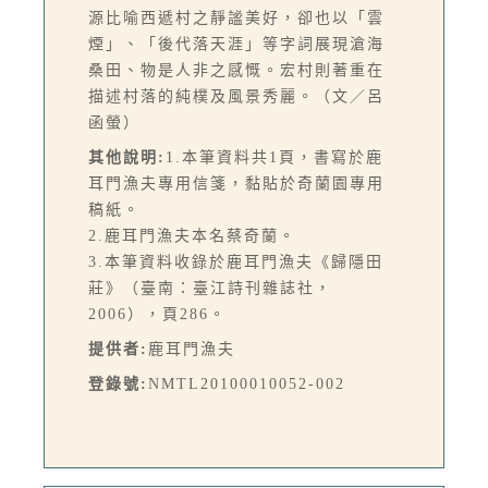
源比喻西遞村之靜謐美好，卻也以「雲
煙」、「後代落天涯」等字詞展現滄海
桑田、物是人非之感慨。宏村則著重在
描述村落的純樸及風景秀麗。（文／呂
函螢）
其他說明:
1.本筆資料共1頁，書寫於鹿
耳門漁夫專用信箋，黏貼於奇蘭園專用
稿紙。
2.鹿耳門漁夫本名蔡奇蘭。
3.本筆資料收錄於鹿耳門漁夫《歸隱田
莊》（臺南：臺江詩刊雜誌社，
2006），頁286。
提供者:
鹿耳門漁夫
登錄號:
NMTL20100010052-002