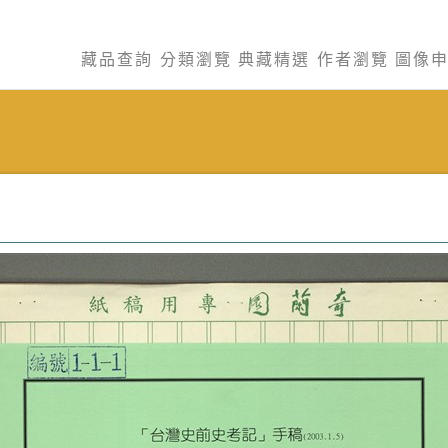
藏品查詢
分類瀏覽
典藏精選
作者瀏覽
圖像