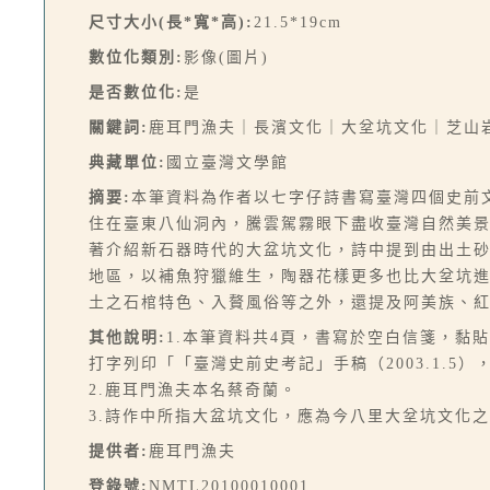
尺寸大小(長*寬*高):
21.5*19cm
數位化類別:
影像(圖片)
是否數位化:
是
關鍵詞:
鹿耳門漁夫｜長濱文化｜大坌坑文化｜芝山
典藏單位:
國立臺灣文學館
摘要:
本筆資料為作者以七字仔詩書寫臺灣四個史前
住在臺東八仙洞內，騰雲駕霧眼下盡收臺灣自然美
著介紹新石器時代的大盆坑文化，詩中提到由出土
地區，以補魚狩獵維生，陶器花樣更多也比大坌坑
土之石棺特色、入贅風俗等之外，還提及阿美族、
其他說明:
1.本筆資料共4頁，書寫於空白信箋，黏
打字列印「「臺灣史前史考記」手稿（2003.1.5
2.鹿耳門漁夫本名蔡奇蘭。
3.詩作中所指大盆坑文化，應為今八里大坌坑文化
提供者:
鹿耳門漁夫
登錄號:
NMTL20100010001