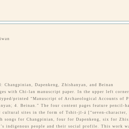
aiwan
red: Changpinian, Dapenkeng, Zhishanyan, and Beinan
ges with Chi-lan manuscript paper. In the upper left corner
s typed/printed “Manuscript of Archaeological Accounts of 
yan; 4. Beinan.” The four content pages feature pencil-h
 cultural sites in the form of Tshit-jī-á [“seven-character,
ch songs for Changpinian, four for Dapenkeng, six for Zhis
n’s indigenous people and their social profile. This work 