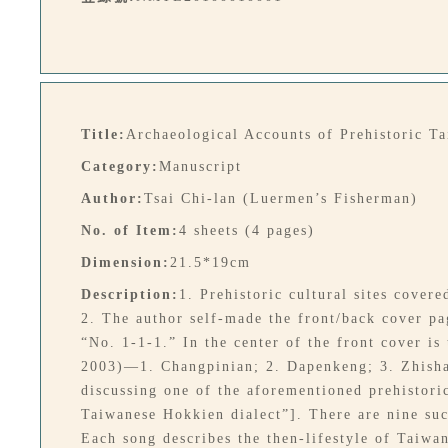
Title:
Archaeological Accounts of Prehistoric T
Category:
Manuscript
Author:
Tsai Chi-lan (Luermen’s Fisherman)
No. of Item:
4 sheets (4 pages)
Dimension:
21.5*19cm
Description:
1. Prehistoric cultural sites cove
2. The author self-made the front/back cover pa
“No. 1-1-1.” In the center of the front cover i
2003)—1. Changpinian; 2. Dapenkeng; 3. Zhishan
discussing one of the aforementioned prehistoric
Taiwanese Hokkien dialect”]. There are nine su
Each song describes the then-lifestyle of Taiwa