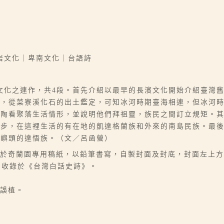
岩文化｜卑南文化｜台語詩
文化之連作，共4段。首先介紹以最早的長濱文化開始介紹臺灣
景，從菜寮溪化石的出土鑑定，可知冰河時期臺海相連，但冰河
砂陶看聚落生活情形，並說明他們拜祖靈，族民之間訂立規矩。
進步，在這裡生活的有在地的凱達格蘭族和外來的南島民族。最
紅嶼頭的達悟族。（文／呂函螢）
貼於奇蘭園專用稿紙，以鉛筆書寫，自製封面及封底，封面左上方有
），收錄於《台灣白話史詩》。
之誤植。