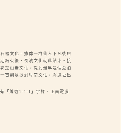
舊石器文化。據傳一群仙人下凡後居
時期結束後，長濱文化就此結束。接
其次芝山岩文化，提到最早是個湖泊
後一首則是提到卑南文化，將遺址出
「編號1-1-1」字樣，正面電腦