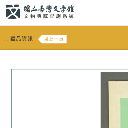
跳到主要內容
:::
藏品資訊
回上一頁
:::