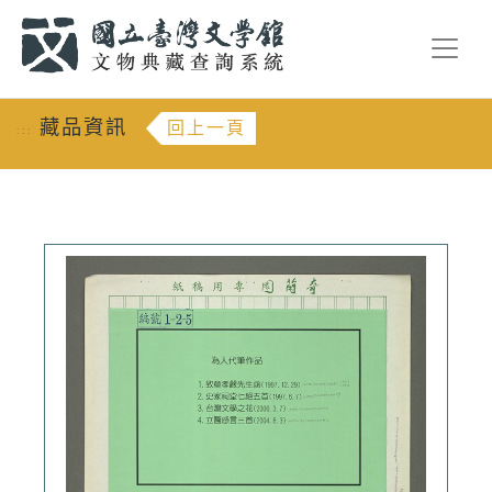
跳到主要內容
:::
藏品資訊
回上一頁
:::