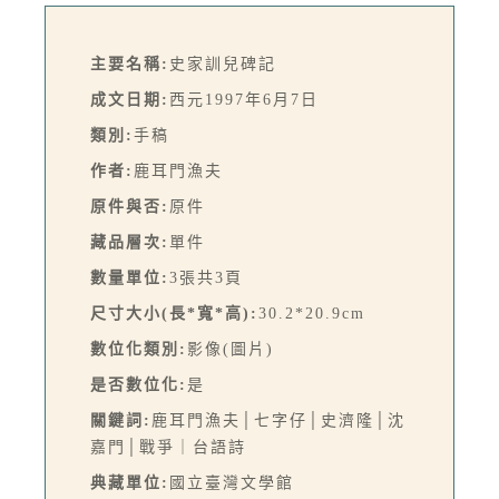
主要名稱:
史家訓兒碑記
成文日期:
西元1997年6月7日
類別:
手稿
作者:
鹿耳門漁夫
原件與否:
原件
藏品層次:
單件
數量單位:
3張共3頁
尺寸大小(長*寬*高):
30.2*20.9cm
數位化類別:
影像(圖片)
是否數位化:
是
關鍵詞:
鹿耳門漁夫│七字仔│史濟隆│沈
嘉門│戰爭｜台語詩
典藏單位:
國立臺灣文學館