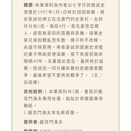
摘要:
本筆資料為作者以七字仔詩敘述史
濟隆於1997年1月1日終於回到故鄉，將
史家訓兒碑立在沈嘉門的史家村。全詩
共分為5段，每段4行。首先是思念親
人，卻杳無音訊的孤獨與哀慟。接著史
家兄弟因戰亂而失散，嫂子則不改嫁，
永遠守候家裡。再者是談到感謝史濟隆
的妻子帶給家裡溫暖，接下來提到兩岸
隔絕40年，夫妻彼此思念，最終終於返
鄉。造成這一切分離失散的悲劇便是戰
爭，最後希望不要再有戰爭了。（文／
呂函螢）
其他說明:
1.本筆資料共3頁，書寫於鹿
耳門漁夫專用信箋，黏貼於奇蘭園專用
稿紙。
2.鹿耳門漁夫本名蔡奇蘭。
提供者:
鹿耳門漁夫